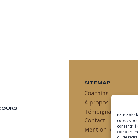
SITEMAP
Coaching
A propos
COURS
Témoignages
Pour offrir 
Contact
cookies pou
consentir à
Mention légales
comportement
ou de retire