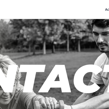
Ac
NTAC